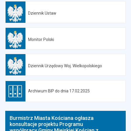
Dziennik Ustaw
Monitor Polski
Otwiera się w nowej karcie
Dziennik Urzędowy Woj. Wielkopolskiego
Archiwum BIP do dnia 17.02.2025
Burmistrz Miasta Kościana ogłasza
konsultacje projektu Programu
współpracy Gminy Miejskiej Kościan z